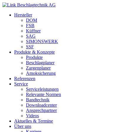
Hersteller
DOM
FSB
Küffner
SAG
SIMONSWERK
SSF
Produkte & Konzepte
Produkte
Beschlagplaner
Zargenplaner
Amoksicherung
Referenzen
Service
Serviceleistungen
Relevante Normen
Bandtechnik
Downloadcenter
Ansprechpartner
Videos
Aktuelles & Termine
Über uns
Karriere