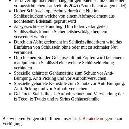
Terra verfügt über einen langjährigen Patentschutz* mit einer
voraussichtlichen Laufzeit bis 2045 (*zum Patent angemeldet)
Hoher Schlüsselkopierschutz durch die Nut im
Schlüsselrücken welche von einem Abfrageelement aus
hochfestem Edelstahl geprüft wird
Ausgezeichnetes Handling: Durch den verlängerten
Schlüsselhals können Sicherheitsbeschläge bequem
verwendet werden.
Durch ein Abfrageelement im Schließzylinderkern wird das
Einführen von Schlüsseln ohne oder mit zu schmaler Nut
verhindert.
Durch einen Sonder-Gehäusestift mit Zapfen wird bei einem
manipuliertem Schlüssel eine weitere Schlüsseldrehung
verhindert.
Spezielle gehärtete Gehäusestifte zum Schutz vor Anti-
Bumping, Anti-Picking und vor Aufbohrversuchen
Spezielle gehärtete Kernstifte zum Schutz vor Anti-Bumping,
Anti-Picking und vor Aufbohrversuchen
Gehärtete Stahlstifte als Aufbohrschutz und Verwendung der
ix Teco, ix Twido und rs Sirius Gehäusefamilie
Bei weiteren Fragen steht Ihnen unser
Link-Beraterteam
gerne zur
Verfügung.