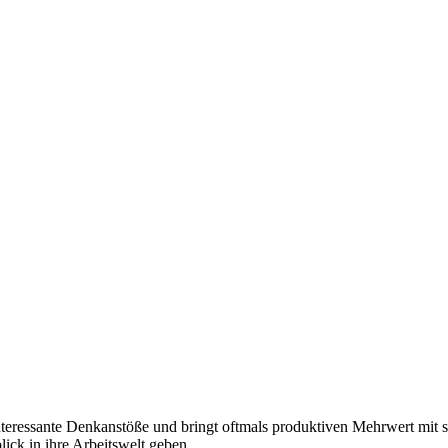
t interessante Denkanstöße und bringt oftmals produktiven Mehrwert 
ick in ihre Arbeitswelt geben.