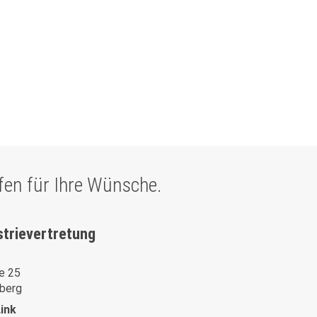
ffen für Ihre Wünsche.
strievertretung
e 25
berg
ink