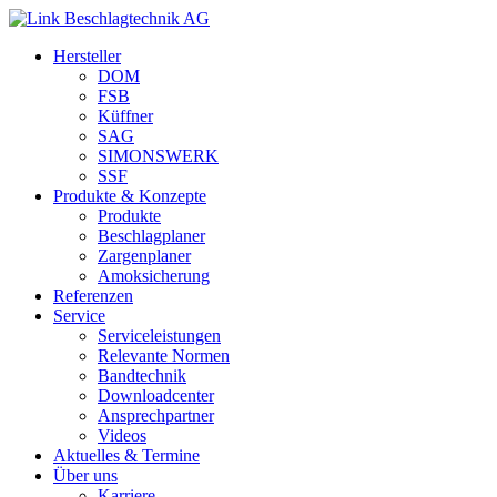
Cookie-Einstellungen
Hersteller
DOM
FSB
Küffner
SAG
SIMONSWERK
SSF
Produkte & Konzepte
Produkte
Beschlagplaner
Zargenplaner
Amoksicherung
Referenzen
Service
Serviceleistungen
Relevante Normen
Bandtechnik
Downloadcenter
Ansprechpartner
Videos
Aktuelles & Termine
Über uns
Karriere